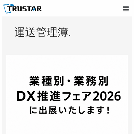
内
メ
容
ニ
を
ュ
ス
ー
運送管理簿.
キ
ッ
プ
業
種
別・
業
務
別
DX
推
進
フ
ェ
ア