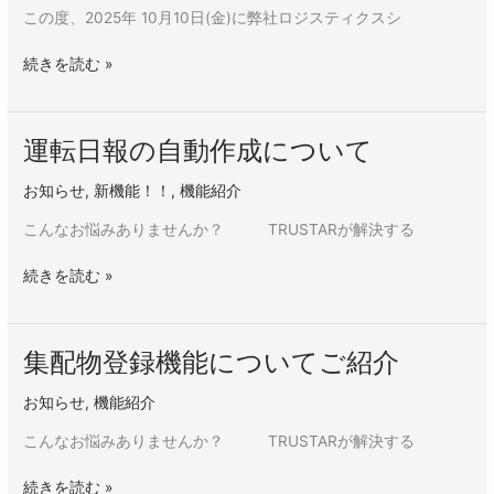
は
この度、2025年 10⽉10⽇(金)に弊社ロジスティクスシ
こ
ち
続きを読む »
ら
か
ら
運転日報の自動作成について
運
★「TRUSTAR」
転
紹
お知らせ
,
新機能！！
,
機能紹介
日
介
報
こんなお悩みありませんか？ TRUSTARが解決する
Webinar
の
を
自
続きを読む »
開
動
催
作
致
成
し
集配物登録機能についてご紹介
集
に
ま
配
つ
す！！
お知らせ
,
機能紹介
物
い
登
て
こんなお悩みありませんか？ TRUSTARが解決する
録
機
続きを読む »