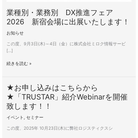
2026
新
業種別・業務別 DX推進フェア
宿
2026 新宿会場に出展いたします！
会
場
お知らせ
に
出
この度、9月3日(木)～4日（金）に株式会社ミロク情報サービ
展
[…]
い
続きを読む »
た
し
ま
す！
★お申し込みはこちらから
★
お
★「TRUSTAR」紹介Webinarを開催
申
致します！！
し
込
イベント
,
セミナー
み
は
この度、2025年 10⽉23⽇(木)に弊社ロジスティクスシ
こ