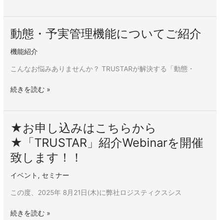
認
催
致
し
動態・予実管理機能についてご紹介
動
ま
態・
す！！
機能紹介
予
実
こんなお悩みありませんか？ TRUSTARが解決する「動態・
管
理
続きを読む »
機
能
に
★お申し込みはこちらから
★
つ
お
い
★「TRUSTAR」紹介Webinarを開催
申
て
致します！！
し
ご
込
紹
イベント
,
セミナー
み
介
は
この度、2025年 8⽉21⽇(木)に弊社ロジスティクスシス
こ
ち
続きを読む »