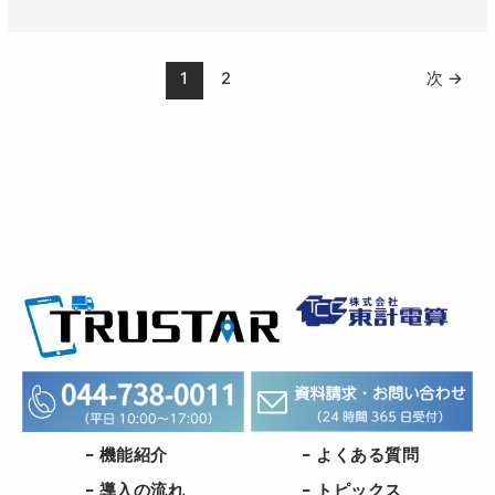
ら
か
ら
1
2
次
→
★「TRUSTAR」
紹
介
Webinar
を
開
催
致
し
ま
す！！
− 機能紹介
− よくある質問
− 導入の流れ
− トピックス