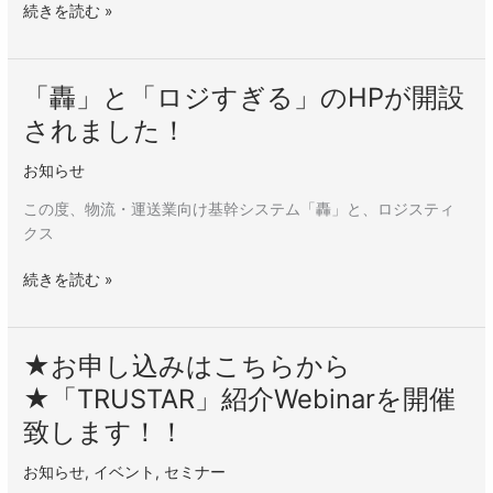
ち
続きを読む »
ら
か
ら
「轟」と「ロジすぎる」のHPが開設
「轟」
★「TRUSTAR」
と
されました！
紹
「ロ
介
ジ
お知らせ
Webinar
す
を
この度、物流・運送業向け基幹システム「轟」と、ロジスティ
ぎ
開
クス
る」
催
の
致
続きを読む »
HP
し
が
ま
開
す！！
設
★お申し込みはこちらから
★
さ
お
★「TRUSTAR」紹介Webinarを開催
れ
申
致します！！
ま
し
し
込
お知らせ
,
イベント
,
セミナー
た！
み