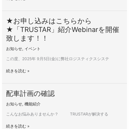
能
に
つ
★お申し込みはこちらから
★
い
お
て
★「TRUSTAR」紹介Webinarを開催
申
ご
致します！！
し
紹
込
介
お知らせ
,
イベント
み
は
この度、2025年 9⽉5⽇(金)に弊社ロジスティクスシステ
こ
ち
続きを読む »
ら
か
ら
配車計画の確認
配
★「TRUSTAR」
車
紹
お知らせ
,
機能紹介
計
介
画
こんなお悩みありませんか？ TRUSTARが解決する
Webinar
の
を
確
続きを読む »
開