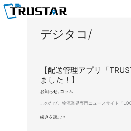
内
容
を
ス
デジタコ/
キ
ッ
プ
【配
【配送管理アプリ「TRUST
送
ました！】
管
理
お知らせ
,
コラム
ア
このたび、物流業界専門ニュースサイト「LOGISTI
プ
リ
続きを読む »
「TRUSTAR」
が