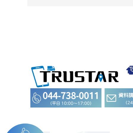
物
流
ニ
ュ
ー
ス
サ
イ
ト
「LOGISTICS
TODAY」
に
掲
載
さ
れ
ま
し
た！】