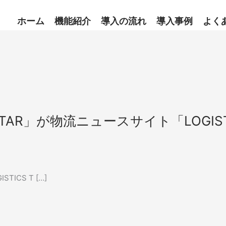
ホーム
機能紹介
導入の流れ
導入事例
よく
AR」が物流ニュースサイト「LOGIST
CS T […]